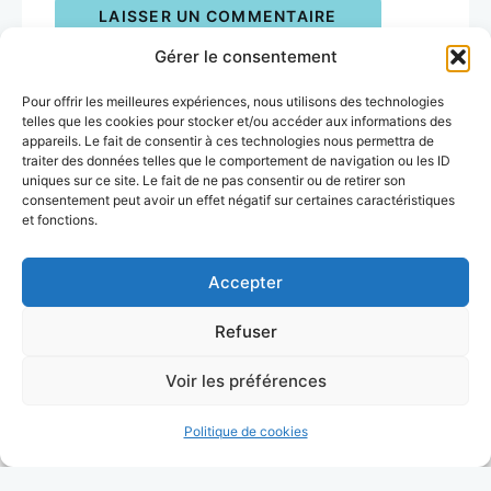
Gérer le consentement
Pour offrir les meilleures expériences, nous utilisons des technologies
telles que les cookies pour stocker et/ou accéder aux informations des
Précédent
appareils. Le fait de consentir à ces technologies nous permettra de
Sky garden : admirer Londres depuis
traiter des données telles que le comportement de navigation ou les ID
le sommet d’un gratte-ciel
uniques sur ce site. Le fait de ne pas consentir ou de retirer son
consentement peut avoir un effet négatif sur certaines caractéristiques
Angleterre
et fonctions.
Suivant
Tout savoir sur le ferry qui relie
Accepter
Dieppe à Newhaven
Refuser
Angleterre
Voir les préférences
Tous les articles
Politique de cookies